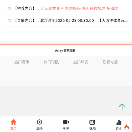
【推荐内容】：
诺瓦伊古亚科
塞尔哈特·切廷
德拉加纳·多穆津
【直播内容】：北京时间2026-05-28 08:30:00，【大西洋体育vsSV国家体育】直播准时在线播放，喜欢看比赛的朋友可以提前收藏本页面以免错过直播。盈点直播网_足球直播还为您在本页面索引了相关直播、大西洋体育直播、SV国家体育直播的近期比赛列表以及两队历史交锋、两队赛程。
Array 赛事直播
热门赛事
热门球队
热门球员
联赛专题
首页
直播
录像
视频
资讯