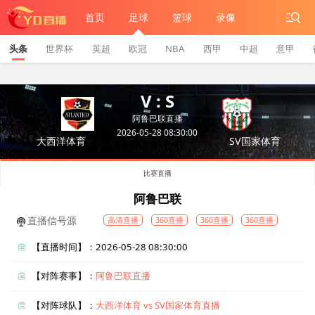
首页
足球
篮球
录像
头条
世界杯
英超
欧冠
NBA
西甲
中超
意甲
V : S
阿鲁巴联直播
2026-05-28 08:30:00
大西洋体育
SV国家体育
比赛直播
阿鲁巴联
直播信号源
高清直播
360直播
360直播
360直播
【直播时间】：2026-05-28 08:30:00
【对阵赛事】：
阿鲁巴联直播
【对阵球队】：
大西洋体育 vs SV国家体育直播