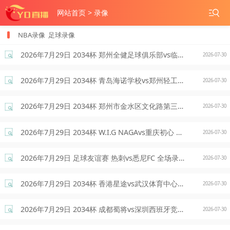
网站首页
>
录像
NBA录像
足球录像
2026年7月29日 2034杯 郑州全健足球俱乐部vs临沂球探FC 全场录像回放
2026-07-30
2026年7月29日 2034杯 青岛海诺学校vs郑州轻工业大学附属小学 全场录像回放
2026-07-30
2026年7月29日 2034杯 郑州市金水区文化路第三小学vs新泽西华夏精英小将 全场录像回放
2026-07-30
2026年7月29日 2034杯 W.I.G NAGAvs重庆初心 全场录像回放
2026-07-30
2026年7月29日 足球友谊赛 热刺vs悉尼FC 全场录像回放
2026-07-30
2026年7月29日 2034杯 香港星途vs武汉体育中心 全场录像回放
2026-07-30
2026年7月29日 2034杯 成都蜀将vs深圳西班牙竞技FC 全场录像回放
2026-07-30