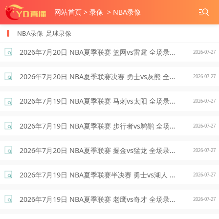
网站首页
>
录像
>
NBA录像
NBA录像
足球录像
2026年7月20日 NBA夏季联赛 篮网vs雷霆 全场录像回放
2026-07-27
2026年7月20日 NBA夏季联赛决赛 勇士vs灰熊 全场录像回放
2026-07-27
2026年7月19日 NBA夏季联赛 马刺vs太阳 全场录像回放
2026-07-27
2026年7月19日 NBA夏季联赛 步行者vs鹈鹕 全场录像回放
2026-07-27
2026年7月20日 NBA夏季联赛 掘金vs猛龙 全场录像回放
2026-07-27
2026年7月19日 NBA夏季联赛半决赛 勇士vs湖人 全场录像回放
2026-07-27
2026年7月19日 NBA夏季联赛 老鹰vs奇才 全场录像回放
2026-07-27