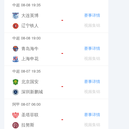
中超 08-08 19:35
大连英博
赛事详情
-
辽宁铁人
视频集锦
中超 08-08 19:00
青岛海牛
赛事详情
-
上海申花
视频集锦
中超 08-07 19:35
北京国安
赛事详情
-
深圳新鹏城
视频集锦
阿甲 08-07 06:00
圣塔菲联
赛事详情
-
拉努斯
视频集锦