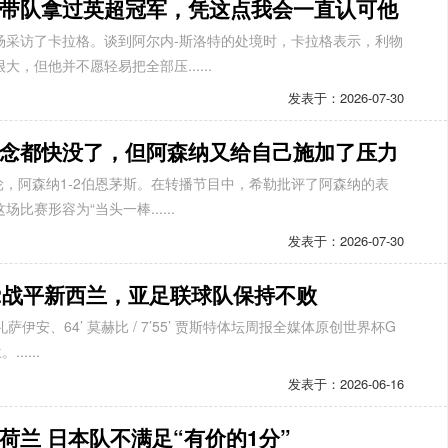
带队拿过英超冠军，凭这点我会一直认可他
场采访了卡拉格。谈到阿尔内-斯洛特的处境时，卡拉格表示，利物
，但他并不愿轻易把全部压......
发表于：2026-07-30
念都快没了，但阿森纳又给自己施加了压力
2轮，阿森纳1-2伯恩茅斯。在转播节目中，希勒批评了阿森纳的表
赛形容为“当头一棒......
发表于：2026-07-30
2战平新西兰，亚足联球队保持不败
礼萨伊安、64’ 莫赫比 / 7’55’ 贾斯特体坛周报全媒体原创世界杯G
....
发表于：2026-06-16
荷兰 日本队不满足“有价的1分”