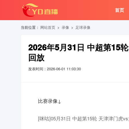
首页
当前位置：
网站首页
>
录像
>
足球录像
2026年5月31日 中超第1
回放
发表时间：2026-06-01 11:03:30
比赛录像↓
[咪咕]05月31日 中超第15轮 天津津门虎