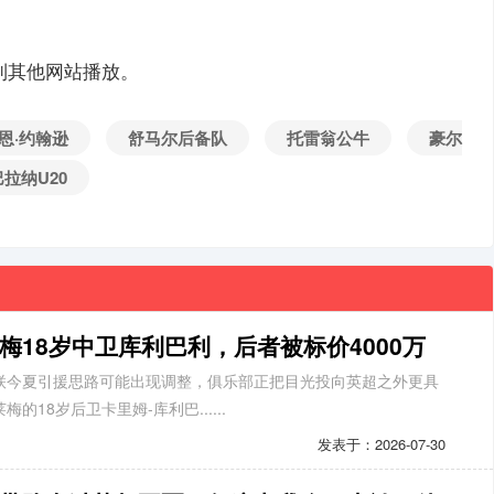
到其他网站播放。
恩·约翰逊
舒马尔后备队
托雷翁公牛
豪尔
巴拉纳U20
梅18岁中卫库利巴利，后者被标价4000万
联今夏引援思路可能出现调整，俱乐部正把目光投向英超之外更具
18岁后卫卡里姆-库利巴......
发表于：2026-07-30