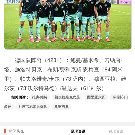
德国队阵容（4231）：
鲍曼/基米希、若纳唐·
塔、施洛特贝克、布朗/费利克斯·恩梅查（84’阿米
里）、帕夫洛维奇/卡尔（73’萨内）、穆西亚拉、维
尔茨（73’沃尔特马德）/温达夫（61’拜尔）
相关阅读：
扎克·赖特
凯夫拉维克女足
图里亚尔瓦
亨伯托·门
多萨
El波韦尼尔后备队
奥里吉奥
新闻头条
足球资讯
篮球资讯