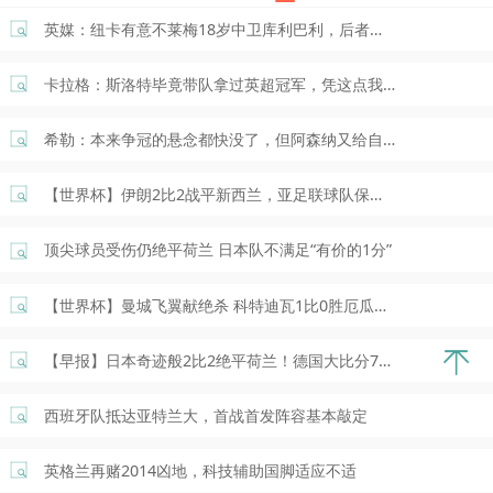
英媒：纽卡有意不莱梅18岁中卫库利巴利，后者被标价4000万欧
卡拉格：斯洛特毕竟带队拿过英超冠军，凭这点我会一直认可他
希勒：本来争冠的悬念都快没了，但阿森纳又给自己施加了压力
【世界杯】伊朗2比2战平新西兰，亚足联球队保持不败
顶尖球员受伤仍绝平荷兰 日本队不满足“有价的1分”
【世界杯】曼城飞翼献绝杀 科特迪瓦1比0胜厄瓜多尔
【早报】日本奇迹般2比2绝平荷兰！德国大比分7比1大胜库拉索！
西班牙队抵达亚特兰大，首战首发阵容基本敲定
英格兰再赌2014凶地，科技辅助国脚适应不适