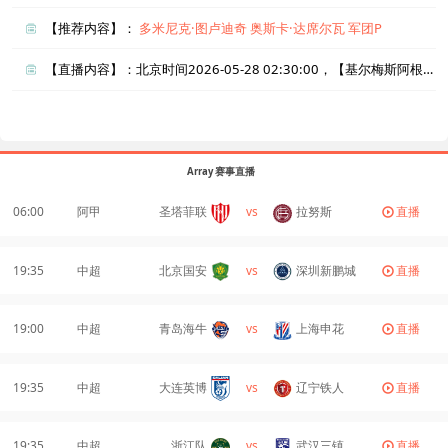
【推荐内容】：
多米尼克·图卢迪奇
奥斯卡·达席尔瓦
军团P
【直播内容】：北京时间2026-05-28 02:30:00，【基尔梅斯阿根廷vs伊希库斯尼斯塔史】直播准时在线播放，喜欢看比赛的朋友可以提前收藏本页面以免错过直播。盈点直播网_足球直播还为您在本页面索引了相关直播、基尔梅斯阿根廷直播、伊希库斯尼斯塔史直播的近期比赛列表以及两队历史交锋、两队赛程。
Array 赛事直播
06:00
阿甲
圣塔菲联
vs
拉努斯
直播
19:35
中超
北京国安
vs
深圳新鹏城
直播
19:00
中超
青岛海牛
vs
上海申花
直播
19:35
中超
大连英博
vs
辽宁铁人
直播
19:35
中超
浙江队
vs
武汉三镇
直播