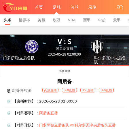
首页
足球
篮球
录像
头条
世界杯
英超
欧冠
NBA
西甲
中超
意甲
V : S
阿后备直播
2026-05-28 02:00:00
门多萨独立后备队
科尔多瓦中央后备
队
比赛直播
阿后备
直播信号源
高清直播
360直播
360直播
360直播
【直播时间】：2026-05-28 02:00:00
【对阵赛事】：
阿后备直播
【对阵球队】：
门多萨独立后备队 vs 科尔多瓦中央后备队直播