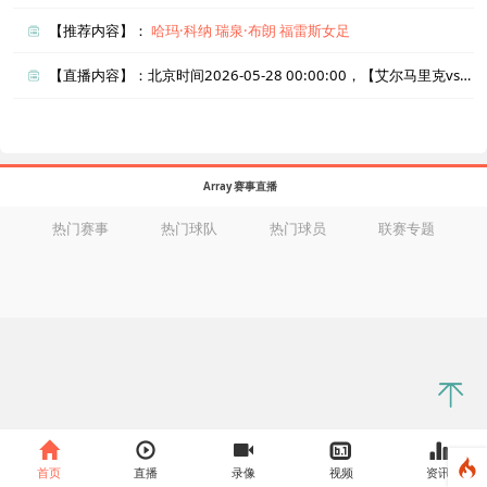
【推荐内容】：
哈玛·科纳
瑞泉·布朗
福雷斯女足
【直播内容】：北京时间2026-05-28 00:00:00，【艾尔马里克vs卢旺达爱国军】直播准时在线播放，喜欢看比赛的朋友可以提前收藏本页面以免错过直播。盈点直播网_足球直播还为您在本页面索引了相关直播、艾尔马里克直播、卢旺达爱国军直播的近期比赛列表以及两队历史交锋、两队赛程。
Array 赛事直播
热门赛事
热门球队
热门球员
联赛专题
首页
直播
录像
视频
资讯