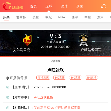
首页
足球
篮球
录像
头条
世界杯
英超
欧冠
NBA
西甲
中超
意甲
V : S
卢旺达联直播
2026-05-28 00:00:00
艾尔马里克
卢旺达爱国军
比赛直播
卢旺达联
直播信号源
高清直播
360直播
360直播
360直播
【直播时间】：2026-05-28 00:00:00
【对阵赛事】：
卢旺达联直播
【对阵球队】：
艾尔马里克 vs 卢旺达爱国军直播