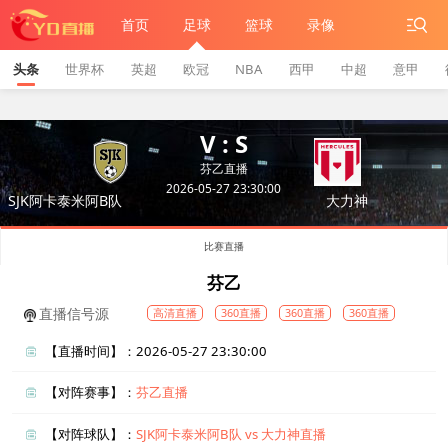
首页
足球
篮球
录像
头条
世界杯
英超
欧冠
NBA
西甲
中超
意甲
V : S
芬乙直播
2026-05-27 23:30:00
SJK阿卡泰米阿B队
大力神
比赛直播
芬乙
直播信号源
高清直播
360直播
360直播
360直播
【直播时间】：2026-05-27 23:30:00
【对阵赛事】：
芬乙直播
【对阵球队】：
SJK阿卡泰米阿B队 vs 大力神直播