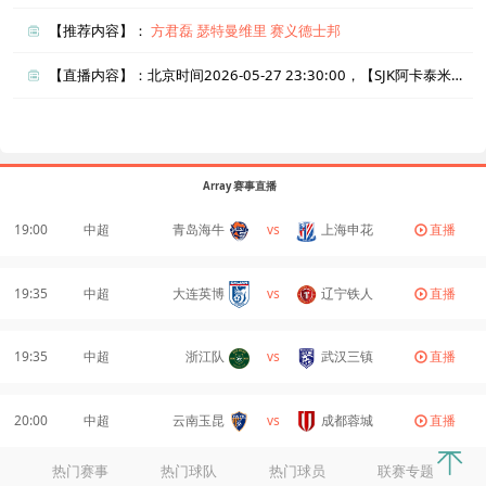
【推荐内容】：
方君磊
瑟特曼维里
赛义德士邦
【直播内容】：北京时间2026-05-27 23:30:00，【SJK阿卡泰米阿B队vs大力神】直播准时在线播放，喜欢看比赛的朋友可以提前收藏本页面以免错过直播。盈点直播网_足球直播还为您在本页面索引了相关直播、SJK阿卡泰米阿B队直播、大力神直播的近期比赛列表以及两队历史交锋、两队赛程。
Array 赛事直播
19:00
中超
青岛海牛
vs
上海申花
直播
19:35
中超
大连英博
vs
辽宁铁人
直播
19:35
中超
浙江队
vs
武汉三镇
直播
20:00
中超
云南玉昆
vs
成都蓉城
直播
热门赛事
热门球队
热门球员
联赛专题