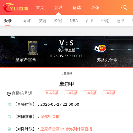
首页
足球
篮球
录像
头条
世界杯
英超
欧冠
NBA
西甲
中超
意甲
V : S
摩尔甲直播
2026-05-27 22:00:00
皇家希雷蒂
弗洛列什蒂
比赛直播
摩尔甲
直播信号源
高清直播
360直播
360直播
360直播
【直播时间】：2026-05-27 22:00:00
【对阵赛事】：
摩尔甲直播
【对阵球队】：
皇家希雷蒂 vs 弗洛列什蒂直播