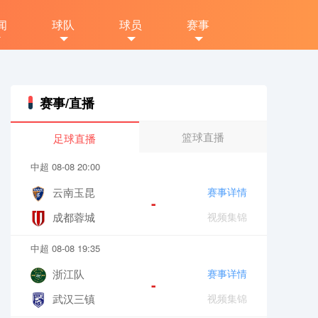
闻
球队
球员
赛事
赛事/直播
篮球直播
足球直播
中超 08-08 20:00
云南玉昆
赛事详情
-
成都蓉城
视频集锦
中超 08-08 19:35
浙江队
赛事详情
-
武汉三镇
视频集锦