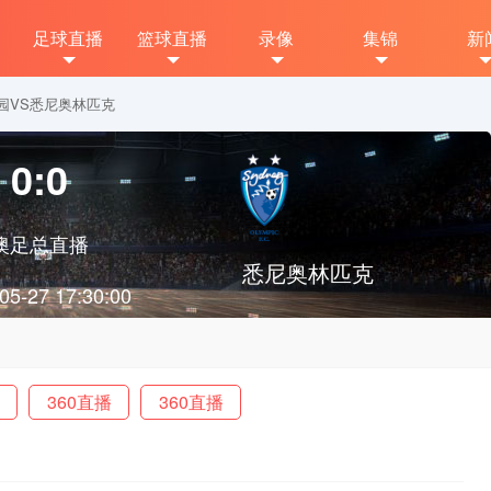
足球直播
篮球直播
录像
集锦
新
雷泽公园VS悉尼奥林匹克
0:0
澳足总直播
悉尼奥林匹克
05-27 17:30:00
360直播
360直播