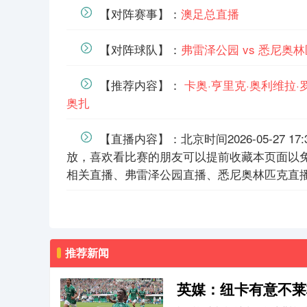
【对阵赛事】：
澳足总直播
【对阵球队】：
弗雷泽公园 vs 悉尼奥
【推荐内容】：
卡奥·亨里克·奥利维拉·
奥扎
【直播内容】：北京时间2026-05-27 
放，喜欢看比赛的朋友可以提前收藏本页面以
相关直播、弗雷泽公园直播、悉尼奥林匹克直
推荐新闻
英媒：纽卡有意不莱