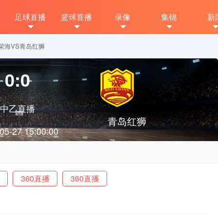
足球直播
篮球直播
录像
集锦
新
西崇德荣海VS青岛红狮
0:0
中乙直播
青岛红狮
05-27 15:00:00
360直播
360直播