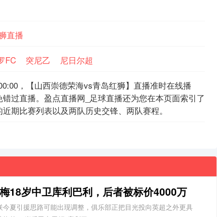
红狮直播
罗FC
突尼乙
尼日尔超
15:00:00，【山西崇德荣海vs青岛红狮】直播准时在线播
免错过直播。盈点直播网_足球直播还为您在本页面索引了
的近期比赛列表以及两队历史交锋、两队赛程。
梅18岁中卫库利巴利，后者被标价4000万
联今夏引援思路可能出现调整，俱乐部正把目光投向英超之外更具