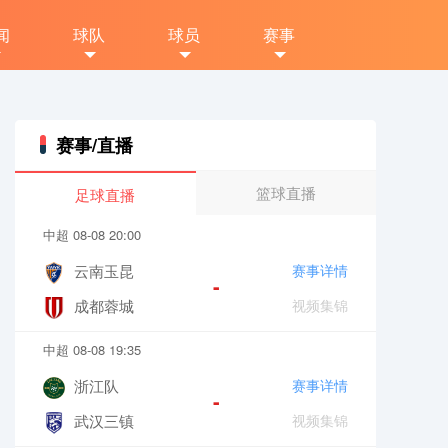
闻
球队
球员
赛事
赛事/直播
篮球直播
足球直播
中超 08-08 20:00
云南玉昆
赛事详情
-
成都蓉城
视频集锦
中超 08-08 19:35
浙江队
赛事详情
-
武汉三镇
视频集锦