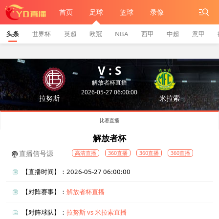
首页
足球
篮球
录像
头条
世界杯
英超
欧冠
NBA
西甲
中超
意甲
V : S
解放者杯直播
2026-05-27 06:00:00
拉努斯
米拉索
比赛直播
解放者杯
直播信号源
高清直播
360直播
360直播
360直播
【直播时间】：2026-05-27 06:00:00
【对阵赛事】：
解放者杯直播
【对阵球队】：
拉努斯 vs 米拉索直播