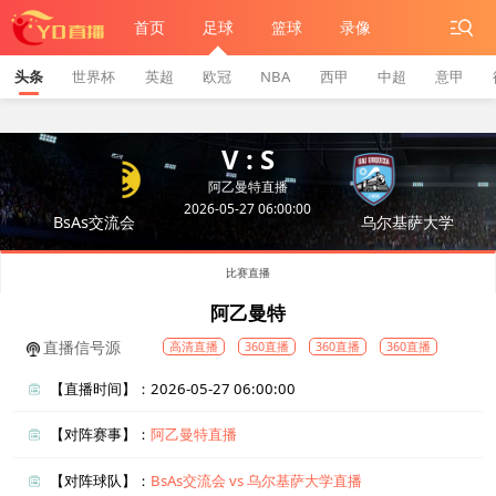
首页
足球
篮球
录像
头条
世界杯
英超
欧冠
NBA
西甲
中超
意甲
V : S
阿乙曼特直播
2026-05-27 06:00:00
BsAs交流会
乌尔基萨大学
比赛直播
阿乙曼特
直播信号源
高清直播
360直播
360直播
360直播
【直播时间】：2026-05-27 06:00:00
【对阵赛事】：
阿乙曼特直播
【对阵球队】：
BsAs交流会 vs 乌尔基萨大学直播