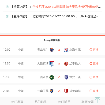
【推荐内容】：
伊皮尼亚U20
BG普雷斯
加夫里洛夫·伊万·米哈伊洛维奇
【直播内容】：北京时间2026-05-27 06:00:00，【BsAs交流会vs乌尔基萨大学】直播准时在线播放，喜欢看比赛的朋友可以提前收藏本页面以免错过直播。盈点直播网_足球直播还为您在本页面索引了相关直播、BsAs交流会直播、乌尔基萨大学直播的近期比赛列表以及两队历史交锋、两队赛程。
Array 赛事直播
19:00
中超
青岛海牛
vs
上海申花
直播
19:35
中超
大连英博
vs
辽宁铁人
直播
19:35
中超
浙江队
vs
武汉三镇
直播
20:00
中超
云南玉昆
vs
成都蓉城
直播
热门赛事
热门球队
热门球员
联赛专题