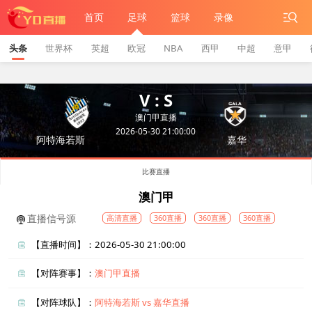
首页
足球
篮球
录像
头条
世界杯
英超
欧冠
NBA
西甲
中超
意甲
V : S
澳门甲直播
2026-05-30 21:00:00
阿特海若斯
嘉华
比赛直播
澳门甲
直播信号源
高清直播
360直播
360直播
360直播
【直播时间】：2026-05-30 21:00:00
【对阵赛事】：
澳门甲直播
【对阵球队】：
阿特海若斯 vs 嘉华直播