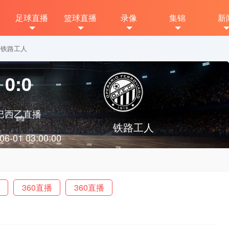
足球直播
篮球直播
录像
集锦
新
拉VS铁路工人
0:0
巴西乙直播
铁路工人
06-01 03:00:00
360直播
360直播