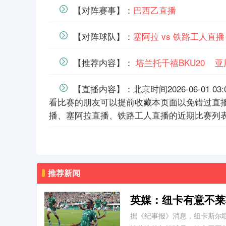
【对阵赛事】：
巴西乙直播
【对阵球队】：
塞阿拉 vs 铁路工人直播
【推荐内容】：
塔兰托千禧BKU20
亚
【直播内容】：北京时间2026-06-01 
看比赛的朋友可以提前收藏本页面以免错过直
播、塞阿拉直播、铁路工人直播的近期比赛列
推荐新闻
英媒：纽卡有意不莱
欧
据《纪事报》消息，纽卡斯尔