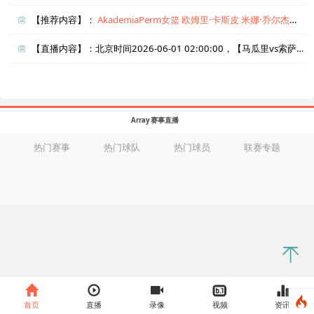
【推荐内容】：
AkademiaPerm女篮
欧姆里·卡斯皮
米娜·乔尔杰维奇
【直播内容】：北京时间2026-06-01 02:00:00，【马瓜里vs索萨PB】直播准时在线播放，喜欢看比赛的朋友可以提前收藏本页面以免错过直播。盈点直播网_足球直播还为您在本页面索引了相关直播、马瓜里直播、索萨PB直播的近期比赛列表以及两队历史交锋、两队赛程。
Array 赛事直播
热门赛事
热门球队
热门球员
联赛专题
首页
直播
录像
视频
资讯