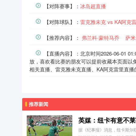
【对阵赛事】：
冰岛超直播
【对阵球队】：
雷克雅未克 vs KA阿克
【推荐内容】：
弗兰科·蒙特马乔
萨米
【直播内容】：北京时间2026-06-01 
放，喜欢看比赛的朋友可以提前收藏本页面以
相关直播、雷克雅未克直播、KA阿克雷里直播
推荐新闻
英媒：纽卡有意不莱
欧
据《纪事报》消息，纽卡斯尔