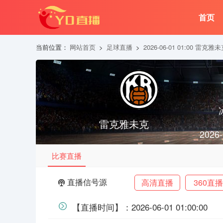
首页
当前位置：
网站首页
>
足球直播
>
2026-06-01 01:00 雷
雷克雅未克
2026-
比赛直播
直播信号源
高清直播
360直播
【直播时间】：2026-06-01 01:00:00