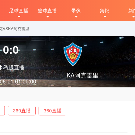
足球直播
篮球直播
录像
集锦
新
克雅未克VSKA阿克雷里
0:0
冰岛超直播
KA阿克雷里
06-01 01:00:00
360直播
360直播