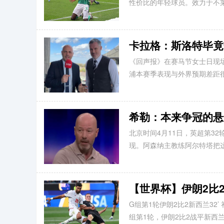
性价比的年轻球员。效力于不莱梅的
卡拉格：斯洛特毕竟
《回声报》在赛马节女士日现
浦本赛季表现与外界预期差距很大
希勒：本来争冠的悬
北京时间4月11日，英超第3
现。阿森纳主教练阿尔特塔把这场比
【世界杯】伊朗2比
G组第1轮伊朗2比2新西兰32’ 
组第1轮，伊朗2比2战平新西兰。..