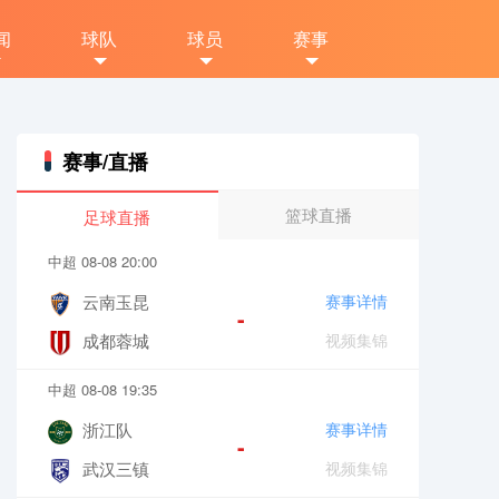
闻
球队
球员
赛事
赛事/直播
篮球直播
足球直播
中超 08-08 20:00
云南玉昆
赛事详情
-
成都蓉城
视频集锦
中超 08-08 19:35
浙江队
赛事详情
-
武汉三镇
视频集锦