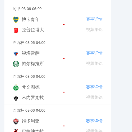
阿甲 08-06 06:00
博卡青年
赛事详情
-
拉普拉塔大学生
视频集锦
巴西杯 08-06 04:00
福塔雷萨
赛事详情
-
帕尔梅拉斯
视频集锦
巴西杯 08-06 04:00
尤文图德
赛事详情
-
米内罗竞技
视频集锦
巴西杯 08-06 04:00
维多利亚
赛事详情
-
巴拉纳竞技
视频集锦