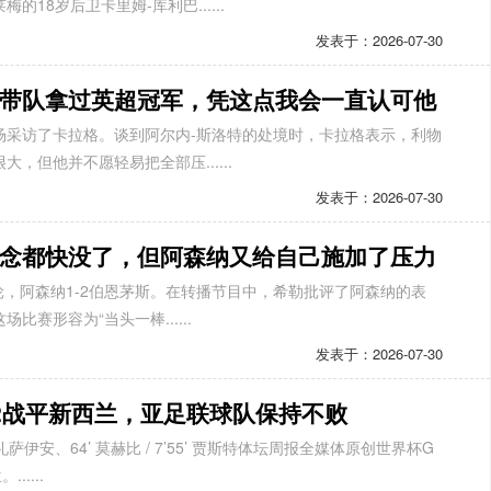
18岁后卫卡里姆-库利巴......
发表于：2026-07-30
带队拿过英超冠军，凭这点我会一直认可他
场采访了卡拉格。谈到阿尔内-斯洛特的处境时，卡拉格表示，利物
，但他并不愿轻易把全部压......
发表于：2026-07-30
念都快没了，但阿森纳又给自己施加了压力
2轮，阿森纳1-2伯恩茅斯。在转播节目中，希勒批评了阿森纳的表
赛形容为“当头一棒......
发表于：2026-07-30
2战平新西兰，亚足联球队保持不败
礼萨伊安、64’ 莫赫比 / 7’55’ 贾斯特体坛周报全媒体原创世界杯G
....