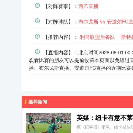
【对阵赛事】：
西乙直播
【对阵球队】：
布尔戈斯 vs 安道尔FC
【推荐内容】：
利马联盟后备队
斯特
【直播内容】：北京时间2026-06-01 
欢看比赛的朋友可以提前收藏本页面以免错过
播、布尔戈斯直播、安道尔FC直播的近期比赛
推荐新闻
英媒：纽卡有意不莱
欧
据《纪事报》消息，纽卡斯尔