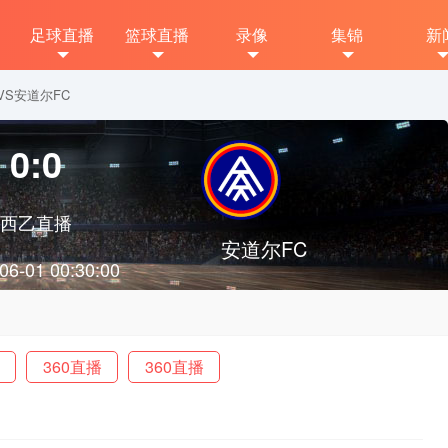
足球直播
篮球直播
录像
集锦
新
戈斯VS安道尔FC
0:0
西乙直播
安道尔FC
06-01 00:30:00
360直播
360直播