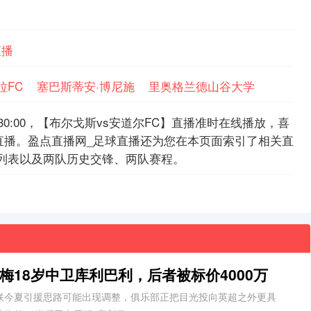
直播
拉FC
塞巴斯蒂安·博尼施
里奥格兰德山谷大学
00:30:00，【布尔戈斯vs安道尔FC】直播准时在线播放，喜
直播。盈点直播网_足球直播还为您在本页面索引了相关直
列表以及两队历史交锋、两队赛程。
梅18岁中卫库利巴利，后者被标价4000万
联今夏引援思路可能出现调整，俱乐部正把目光投向英超之外更具