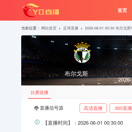
首页
当前位置：
网站首页
>
足球直播
>
2026-06-01 00:30 布尔
布尔戈斯
2026-
比赛直播
直播信号源
高清直播
360直播
【直播时间】：2026-06-01 00:30:00