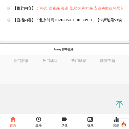
【推荐内容】：
科比·迪克森
海达·盖尔·朱利叶森
安达卢西亚乌尼卡
【直播内容】：北京时间2026-06-01 00:30:00，【卡斯迪隆vs埃瓦尔】直播准时在线播放，喜欢看比赛的朋友可以提前收藏本页面以免错过直播。盈点直播网_足球直播还为您在本页面索引了相关直播、卡斯迪隆直播、埃瓦尔直播的近期比赛列表以及两队历史交锋、两队赛程。
Array 赛事直播
热门赛事
热门球队
热门球员
联赛专题
首页
直播
录像
视频
资讯