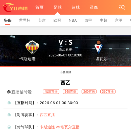
首页
足球
篮球
录像
头条
世界杯
英超
欧冠
NBA
西甲
中超
意甲
V : S
西乙直播
2026-06-01 00:30:00
卡斯迪隆
埃瓦尔
比赛直播
西乙
直播信号源
高清直播
360直播
360直播
360直播
【直播时间】：2026-06-01 00:30:00
【对阵赛事】：
西乙直播
【对阵球队】：
卡斯迪隆 vs 埃瓦尔直播