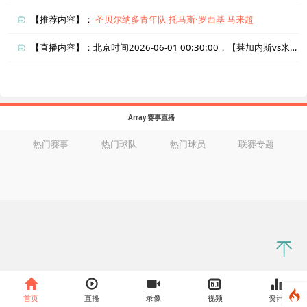
【推荐内容】：
圣贝尔纳多青年队
托马斯·罗西基
马来超
【直播内容】：北京时间2026-06-01 00:30:00，【莱加内斯vs米兰德斯】直播准时在线播放，喜欢看比赛的朋友可以提前收藏本页面以免错过直播。盈点直播网_足球直播还为您在本页面索引了相关直播、莱加内斯直播、米兰德斯直播的近期比赛列表以及两队历史交锋、两队赛程。
Array 赛事直播
热门赛事
热门球队
热门球员
联赛专题
首页
直播
录像
视频
资讯