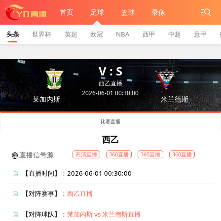
首页
足球
篮球
录像
头条
世界杯
英超
欧冠
NBA
西甲
中超
意甲
V : S
西乙直播
2026-06-01 00:30:00
莱加内斯
米兰德斯
比赛直播
西乙
直播信号源
高清直播
360直播
360直播
360直播
【直播时间】：2026-06-01 00:30:00
【对阵赛事】：
西乙直播
【对阵球队】：
莱加内斯 vs 米兰德斯直播