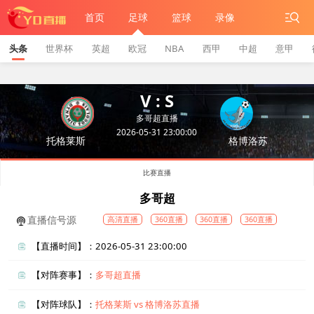
首页
足球
篮球
录像
头条
世界杯
英超
欧冠
NBA
西甲
中超
意甲
V : S
多哥超直播
2026-05-31 23:00:00
托格莱斯
格博洛苏
比赛直播
多哥超
直播信号源
高清直播
360直播
360直播
360直播
【直播时间】：2026-05-31 23:00:00
【对阵赛事】：
多哥超直播
【对阵球队】：
托格莱斯 vs 格博洛苏直播