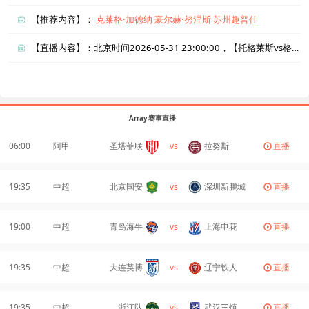
【推荐内容】：
克莱格·加德纳
豪尔赫·努涅斯
苏州趣普仕
【直播内容】：北京时间2026-05-31 23:00:00，【托格莱斯vs格博洛苏】直播准时在线播放，喜欢看比赛的朋友可以提前收藏本页面以免错过直播。盈点直播网_足球直播还为您在本页面索引了相关直播、托格莱斯直播、格博洛苏直播的近期比赛列表以及两队历史交锋、两队赛程。
Array 赛事直播
06:00
阿甲
圣塔菲联
vs
拉努斯
直播
19:35
中超
北京国安
vs
深圳新鹏城
直播
19:00
中超
青岛海牛
vs
上海申花
直播
19:35
中超
大连英博
vs
辽宁铁人
直播
19:35
中超
浙江队
vs
武汉三镇
直播