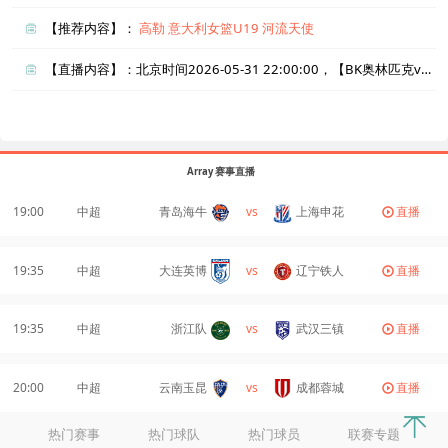
【推荐内容】：
高勒
意大利女篮U19
河流天使
【直播内容】：北京时间2026-05-31 22:00:00，【BK奥林匹克vs隆德斯】直播准时在线播放，喜欢看比赛的朋友可以提前收藏本页面以免错过直播。盈点直播网_足球直播还为您在本页面索引了相关直播、BK奥林匹克直播、隆德斯直播的近期比赛列表以及两队历史交锋、两队赛程。
Array 赛事直播
19:00
中超
青岛海牛
vs
上海申花
直播
19:35
中超
大连英博
vs
辽宁铁人
直播
19:35
中超
浙江队
vs
武汉三镇
直播
20:00
中超
云南玉昆
vs
成都蓉城
直播
热门赛事
热门球队
热门球员
联赛专题