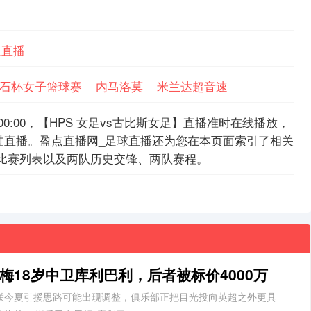
足直播
石杯女子篮球赛
内马洛莫
米兰达超音速
2:00:00，【HPS 女足vs古比斯女足】直播准时在线播放，
过直播。盈点直播网_足球直播还为您在本页面索引了相关
期比赛列表以及两队历史交锋、两队赛程。
梅18岁中卫库利巴利，后者被标价4000万
联今夏引援思路可能出现调整，俱乐部正把目光投向英超之外更具