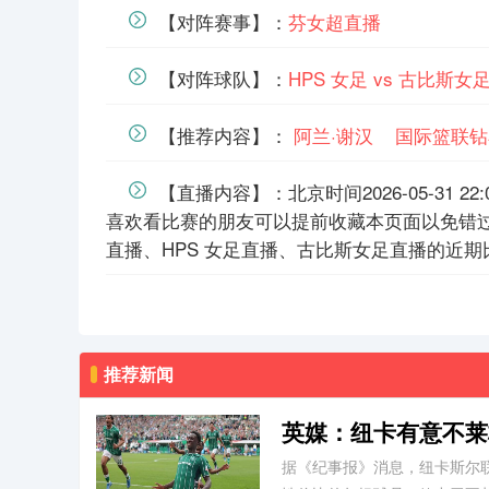
【对阵赛事】：
芬女超直播
【对阵球队】：
HPS 女足 vs 古比斯女
【推荐内容】：
阿兰·谢汉
国际篮联钻
【直播内容】：北京时间2026-05-31 2
喜欢看比赛的朋友可以提前收藏本页面以免错
直播、HPS 女足直播、古比斯女足直播的近
推荐新闻
英媒：纽卡有意不莱
欧
据《纪事报》消息，纽卡斯尔