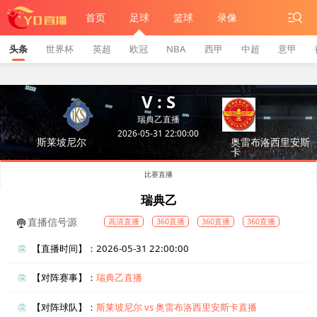
首页
足球
篮球
录像
头条
世界杯
英超
欧冠
NBA
西甲
中超
意甲
V : S
瑞典乙直播
2026-05-31 22:00:00
斯莱坡尼尔
奥雷布洛西里安斯
卡
比赛直播
瑞典乙
直播信号源
高清直播
360直播
360直播
360直播
【直播时间】：2026-05-31 22:00:00
【对阵赛事】：
瑞典乙直播
【对阵球队】：
斯莱坡尼尔 vs 奥雷布洛西里安斯卡直播