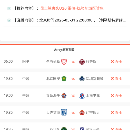
【推荐内容】：
昆士兰狮队U20
雷伯·勒尔
新城区鲨鱼
【直播内容】：北京时间2026-05-31 22:00:00，【利勒斯特罗姆B队vs阿尔塔】直播准时在线播放，喜欢看比赛的朋友可以提前收藏本页面以免错过直播。盈点直播网_足球直播还为您在本页面索引了相关直播、利勒斯特罗姆B队直播、阿尔塔直播的近期比赛列表以及两队历史交锋、两队赛程。
Array 赛事直播
06:00
阿甲
圣塔菲联
vs
拉努斯
直播
19:35
中超
北京国安
vs
深圳新鹏城
直播
19:00
中超
青岛海牛
vs
上海申花
直播
19:35
中超
大连英博
vs
辽宁铁人
直播
19:35
中超
浙江队
vs
武汉三镇
直播