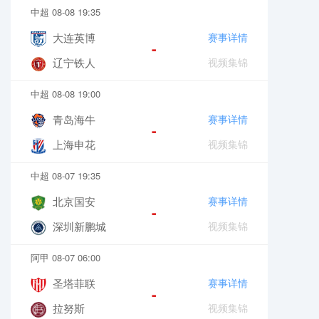
中超 08-08 19:35
大连英博
赛事详情
-
辽宁铁人
视频集锦
中超 08-08 19:00
青岛海牛
赛事详情
-
上海申花
视频集锦
中超 08-07 19:35
北京国安
赛事详情
-
深圳新鹏城
视频集锦
阿甲 08-07 06:00
圣塔菲联
赛事详情
-
拉努斯
视频集锦