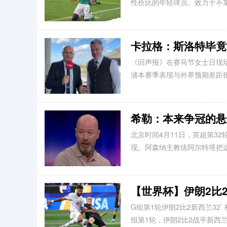
性价比的年轻球员。效力于不莱梅的
卡拉格：斯洛特毕竟
《回声报》在赛马节女士日现
浦本赛季表现与外界预期差距很大
希勒：本来争冠的悬
北京时间4月11日，英超第3
现。阿森纳主教练阿尔特塔把这场比
【世界杯】伊朗2比
G组第1轮伊朗2比2新西兰32’ 
组第1轮，伊朗2比2战平新西兰。..