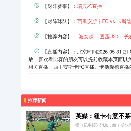
【对阵赛事】：
瑞典乙直播
【对阵球队】：
西里安斯卡FC vs 卡斯
【推荐内容】：
波女超
图匹U20
长
【直播内容】：北京时间2026-05-31 
放，喜欢看比赛的朋友可以提前收藏本页面以
相关直播、西里安斯卡FC直播、卡斯隆德直播
推荐新闻
英媒：纽卡有意不莱
欧
据《纪事报》消息，纽卡斯尔