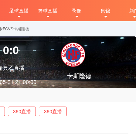
足球直播
篮球直播
录像
集锦
新
里安斯卡FCVS卡斯隆德
0:0
瑞典乙直播
卡斯隆德
05-31 21:00:00
360直播
360直播