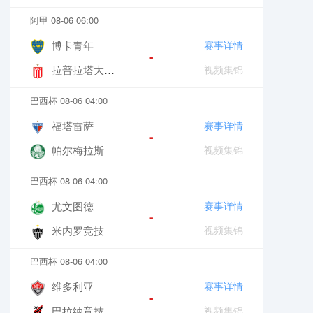
阿甲 08-06 06:00
博卡青年
赛事详情
-
拉普拉塔大学生
视频集锦
巴西杯 08-06 04:00
福塔雷萨
赛事详情
-
帕尔梅拉斯
视频集锦
巴西杯 08-06 04:00
尤文图德
赛事详情
-
米内罗竞技
视频集锦
巴西杯 08-06 04:00
维多利亚
赛事详情
-
巴拉纳竞技
视频集锦