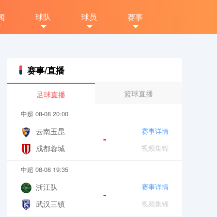
闻
球队
球员
赛事
赛事/直播
篮球直播
足球直播
中超 08-08 20:00
云南玉昆
赛事详情
-
成都蓉城
视频集锦
中超 08-08 19:35
浙江队
赛事详情
-
武汉三镇
视频集锦