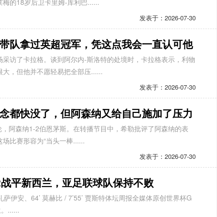
18岁后卫卡里姆-库利巴......
发表于：2026-07-30
带队拿过英超冠军，凭这点我会一直认可他
场采访了卡拉格。谈到阿尔内-斯洛特的处境时，卡拉格表示，利物
，但他并不愿轻易把全部压......
发表于：2026-07-30
念都快没了，但阿森纳又给自己施加了压力
2轮，阿森纳1-2伯恩茅斯。在转播节目中，希勒批评了阿森纳的表
赛形容为“当头一棒......
发表于：2026-07-30
2战平新西兰，亚足联球队保持不败
礼萨伊安、64’ 莫赫比 / 7’55’ 贾斯特体坛周报全媒体原创世界杯G
....