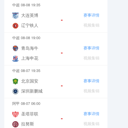
中超 08-08 19:35
大连英博
赛事详情
-
辽宁铁人
视频集锦
中超 08-08 19:00
青岛海牛
赛事详情
-
上海申花
视频集锦
中超 08-07 19:35
北京国安
赛事详情
-
深圳新鹏城
视频集锦
阿甲 08-07 06:00
圣塔菲联
赛事详情
-
拉努斯
视频集锦