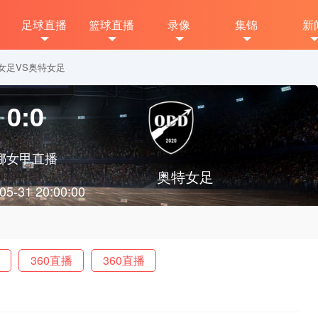
足球直播
篮球直播
录像
集锦
新
尔波特女足VS奥特女足
0:0
挪女甲直播
奥特女足
05-31 20:00:00
360直播
360直播