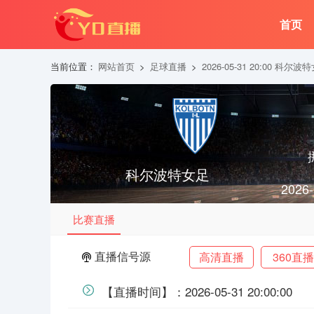
首页
当前位置：
网站首页
>
足球直播
>
2026-05-31 20:00 科
科尔波特女足
2026-
比赛直播
直播信号源
高清直播
360直播
【直播时间】：2026-05-31 20:00:00