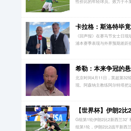
性价比的年轻球员。效力于不莱梅的
卡拉格：斯洛特毕竟
《回声报》在赛马节女士日现
浦本赛季表现与外界预期差距很大
希勒：本来争冠的悬
北京时间4月11日，英超第3
现。阿森纳主教练阿尔特塔把这场比
【世界杯】伊朗2比
G组第1轮伊朗2比2新西兰32’ 
组第1轮，伊朗2比2战平新西兰。..