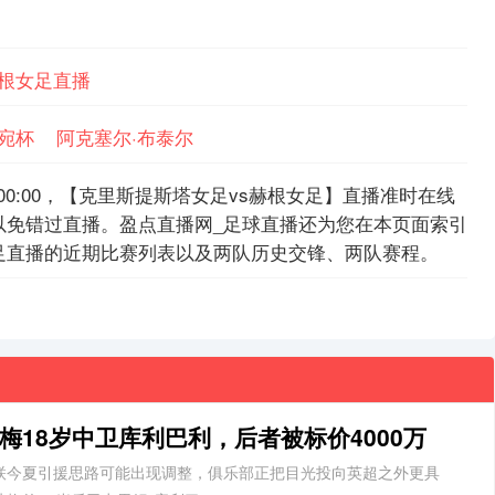
赫根女足直播
宛杯
阿克塞尔·布泰尔
20:00:00，【克里斯提斯塔女足vs赫根女足】直播准时在线
以免错过直播。盈点直播网_足球直播还为您在本页面索引
足直播的近期比赛列表以及两队历史交锋、两队赛程。
梅18岁中卫库利巴利，后者被标价4000万
联今夏引援思路可能出现调整，俱乐部正把目光投向英超之外更具