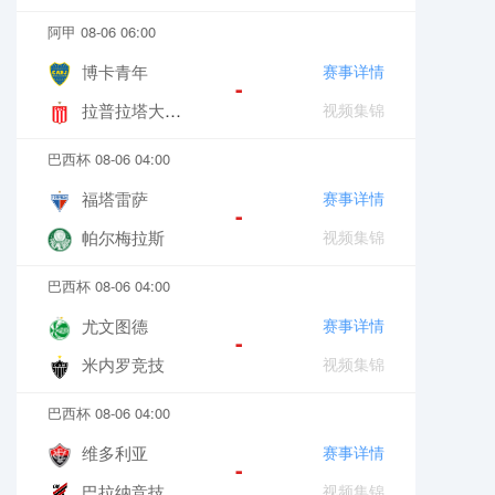
阿甲 08-06 06:00
博卡青年
赛事详情
-
拉普拉塔大学生
视频集锦
巴西杯 08-06 04:00
福塔雷萨
赛事详情
-
帕尔梅拉斯
视频集锦
巴西杯 08-06 04:00
尤文图德
赛事详情
-
米内罗竞技
视频集锦
巴西杯 08-06 04:00
维多利亚
赛事详情
-
巴拉纳竞技
视频集锦