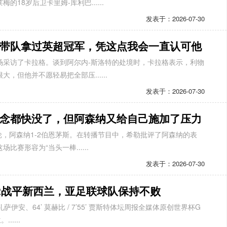
18岁后卫卡里姆-库利巴......
发表于：2026-07-30
带队拿过英超冠军，凭这点我会一直认可他
场采访了卡拉格。谈到阿尔内-斯洛特的处境时，卡拉格表示，利物
，但他并不愿轻易把全部压......
发表于：2026-07-30
念都快没了，但阿森纳又给自己施加了压力
2轮，阿森纳1-2伯恩茅斯。在转播节目中，希勒批评了阿森纳的表
赛形容为“当头一棒......
发表于：2026-07-30
2战平新西兰，亚足联球队保持不败
礼萨伊安、64’ 莫赫比 / 7’55’ 贾斯特体坛周报全媒体原创世界杯G
....