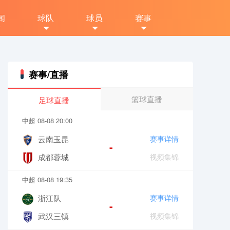
闻
球队
球员
赛事
赛事/直播
篮球直播
足球直播
中超 08-08 20:00
云南玉昆
赛事详情
-
成都蓉城
视频集锦
中超 08-08 19:35
浙江队
赛事详情
-
武汉三镇
视频集锦