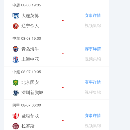
中超 08-08 19:35
大连英博
赛事详情
-
辽宁铁人
视频集锦
中超 08-08 19:00
青岛海牛
赛事详情
-
上海申花
视频集锦
中超 08-07 19:35
北京国安
赛事详情
-
深圳新鹏城
视频集锦
阿甲 08-07 06:00
圣塔菲联
赛事详情
-
拉努斯
视频集锦