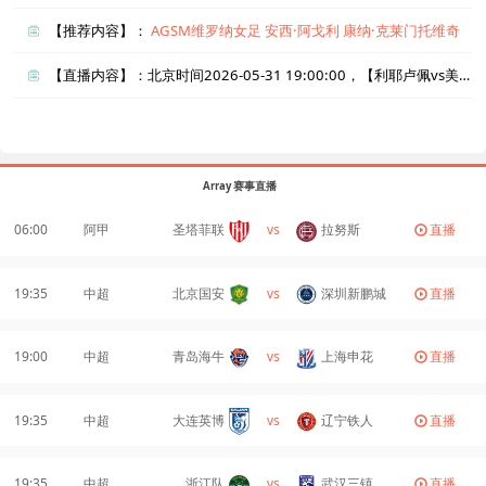
【推荐内容】：
AGSM维罗纳女足
安西·阿戈利
康纳·克莱门托维奇
【直播内容】：北京时间2026-05-31 19:00:00，【利耶卢佩vs美塔里加】直播准时在线播放，喜欢看比赛的朋友可以提前收藏本页面以免错过直播。盈点直播网_足球直播还为您在本页面索引了相关直播、利耶卢佩直播、美塔里加直播的近期比赛列表以及两队历史交锋、两队赛程。
Array 赛事直播
06:00
阿甲
圣塔菲联
vs
拉努斯
直播
19:35
中超
北京国安
vs
深圳新鹏城
直播
19:00
中超
青岛海牛
vs
上海申花
直播
19:35
中超
大连英博
vs
辽宁铁人
直播
19:35
中超
浙江队
vs
武汉三镇
直播