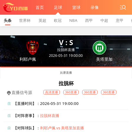
首页
足球
篮球
录像
头条
世界杯
英超
欧冠
NBA
西甲
中超
意甲
V : S
拉脱杯直播
2026-05-31 19:00:00
利耶卢佩
美塔里加
比赛直播
拉脱杯
直播信号源
高清直播
360直播
360直播
360直播
【直播时间】：2026-05-31 19:00:00
【对阵赛事】：
拉脱杯直播
【对阵球队】：
利耶卢佩 vs 美塔里加直播