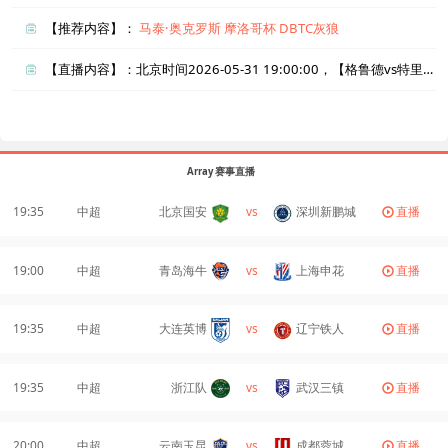
【推荐内容】：
马泰·奥克罗斯
摩洛哥杯
DBTC灰狼
【直播内容】：北京时间2026-05-31 19:00:00，【格鲁德vs特里格拉德】直播准时在线播放，喜欢看比赛的朋友可以提前收藏本页面以免错过直播。盈点直播网_足球直播还为您在本页面索引了相关直播、格鲁德直播、特里格拉德直播的近期比赛列表以及两队历史交锋、两队赛程。
Array 赛事直播
19:35
中超
北京国安
vs
深圳新鹏城
直播
19:00
中超
青岛海牛
vs
上海申花
直播
19:35
中超
大连英博
vs
辽宁铁人
直播
19:35
中超
浙江队
vs
武汉三镇
直播
20:00
中超
云南玉昆
vs
成都蓉城
直播