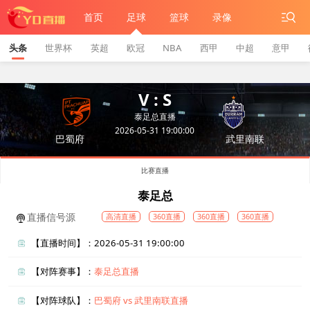
首页
足球
篮球
录像
头条
世界杯
英超
欧冠
NBA
西甲
中超
意甲
V : S
泰足总直播
2026-05-31 19:00:00
巴蜀府
武里南联
比赛直播
泰足总
直播信号源
高清直播
360直播
360直播
360直播
【直播时间】：2026-05-31 19:00:00
【对阵赛事】：
泰足总直播
【对阵球队】：
巴蜀府 vs 武里南联直播