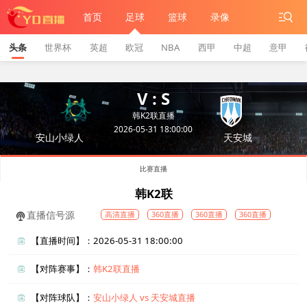
首页
足球
篮球
录像
头条
世界杯
英超
欧冠
NBA
西甲
中超
意甲
V : S
韩K2联直播
2026-05-31 18:00:00
安山小绿人
天安城
比赛直播
韩K2联
直播信号源
高清直播
360直播
360直播
360直播
【直播时间】：2026-05-31 18:00:00
【对阵赛事】：
韩K2联直播
【对阵球队】：
安山小绿人 vs 天安城直播