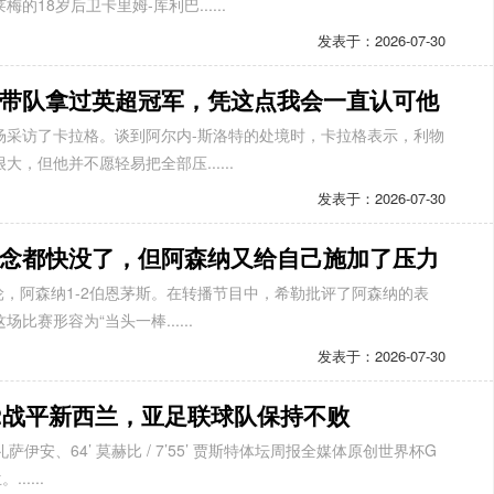
18岁后卫卡里姆-库利巴......
发表于：2026-07-30
带队拿过英超冠军，凭这点我会一直认可他
场采访了卡拉格。谈到阿尔内-斯洛特的处境时，卡拉格表示，利物
，但他并不愿轻易把全部压......
发表于：2026-07-30
念都快没了，但阿森纳又给自己施加了压力
2轮，阿森纳1-2伯恩茅斯。在转播节目中，希勒批评了阿森纳的表
赛形容为“当头一棒......
发表于：2026-07-30
2战平新西兰，亚足联球队保持不败
礼萨伊安、64’ 莫赫比 / 7’55’ 贾斯特体坛周报全媒体原创世界杯G
....