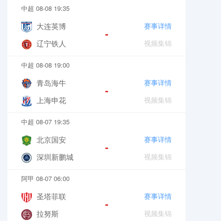
中超 08-08 19:35
大连英博
赛事详情
-
辽宁铁人
视频集锦
中超 08-08 19:00
青岛海牛
赛事详情
-
上海申花
视频集锦
中超 08-07 19:35
北京国安
赛事详情
-
深圳新鹏城
视频集锦
阿甲 08-07 06:00
圣塔菲联
赛事详情
-
拉努斯
视频集锦