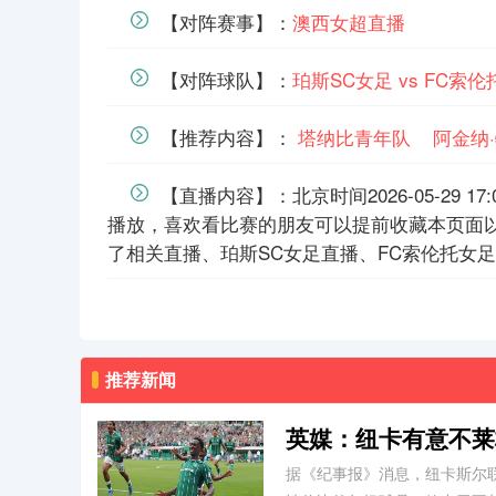
【对阵赛事】：
澳西女超直播
【对阵球队】：
珀斯SC女足 vs FC索
【推荐内容】：
塔纳比青年队
阿金纳
【直播内容】：北京时间2026-05-29 1
播放，喜欢看比赛的朋友可以提前收藏本页面
了相关直播、珀斯SC女足直播、FC索伦托女
推荐新闻
英媒：纽卡有意不莱
欧
据《纪事报》消息，纽卡斯尔