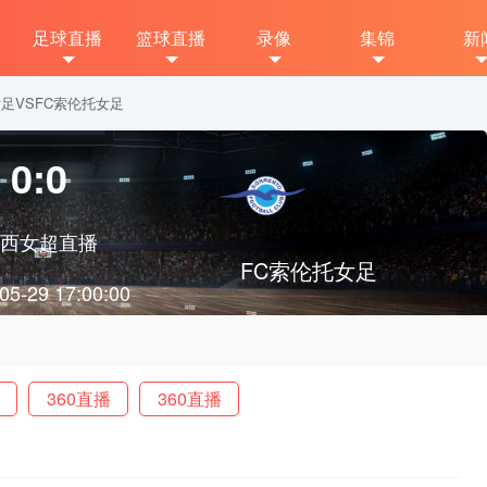
足球直播
篮球直播
录像
集锦
新
斯SC女足VSFC索伦托女足
0:0
澳西女超直播
FC索伦托女足
05-29 17:00:00
360直播
360直播