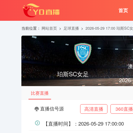
首页
当前位置：
网站首页
>
足球直播
>
2026-05-29 17:00 珀
珀斯SC女足
2026-
比赛直播
直播信号源
高清直播
360直播
【直播时间】：2026-05-29 17:00:00