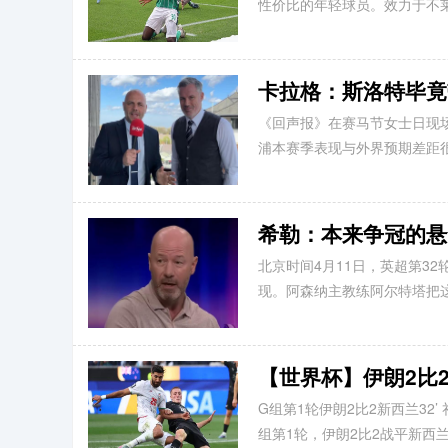
性价比的年轻球员。效力于不莱梅的
卡拉格：斯洛特毕竟
《回声报》在赛马节女士日现
浦本赛季表现与外界预期差距很大
希勒：本来争冠的悬
北京时间4月11日，英超第3
现。阿森纳主教练阿尔特塔把这场比
【世界杯】伊朗2比
G组第1轮伊朗2比2新西兰32’ 
组第1轮，伊朗2比2战平新西兰。..