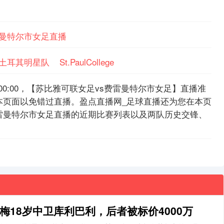
雷曼特尔市女足直播
土耳其明星队
St.PaulCollege
17:00:00，【苏比雅可联女足vs费雷曼特尔市女足】直播准
本页面以免错过直播。盈点直播网_足球直播还为您在本页
雷曼特尔市女足直播的近期比赛列表以及两队历史交锋、
梅18岁中卫库利巴利，后者被标价4000万