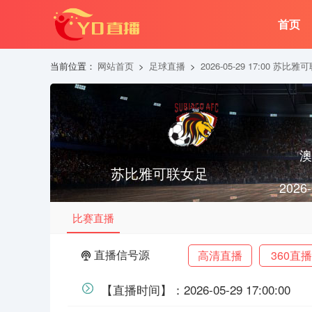
首页
当前位置：
网站首页
>
足球直播
>
2026-05-29 17:00 
苏比雅可联女足
2026-
比赛直播
直播信号源
高清直播
360直播
【直播时间】：2026-05-29 17:00:00