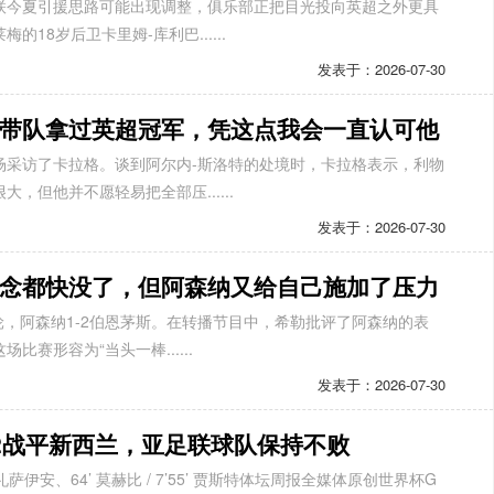
联今夏引援思路可能出现调整，俱乐部正把目光投向英超之外更具
18岁后卫卡里姆-库利巴......
发表于：2026-07-30
带队拿过英超冠军，凭这点我会一直认可他
场采访了卡拉格。谈到阿尔内-斯洛特的处境时，卡拉格表示，利物
，但他并不愿轻易把全部压......
发表于：2026-07-30
念都快没了，但阿森纳又给自己施加了压力
2轮，阿森纳1-2伯恩茅斯。在转播节目中，希勒批评了阿森纳的表
赛形容为“当头一棒......
发表于：2026-07-30
2战平新西兰，亚足联球队保持不败
礼萨伊安、64’ 莫赫比 / 7’55’ 贾斯特体坛周报全媒体原创世界杯G