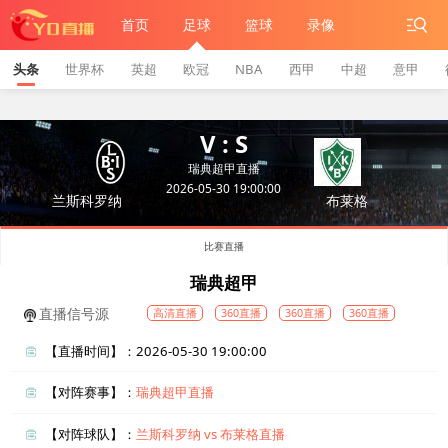
首页
足球
篮球
录像
头条
世界杯
英超
欧冠
NBA
西甲
中超
意甲
V : S
瑞典超甲直播
2026-05-30 19:00:00
兰斯科罗纳
布莱格
比赛直播
瑞典超甲
直播信号源
高清直播
360直播
360直播
360直播
【直播时间】：2026-05-30 19:00:00
【对阵赛事】：
瑞典超甲直播
【对阵球队】：
兰斯科罗纳 vs 布莱格直播