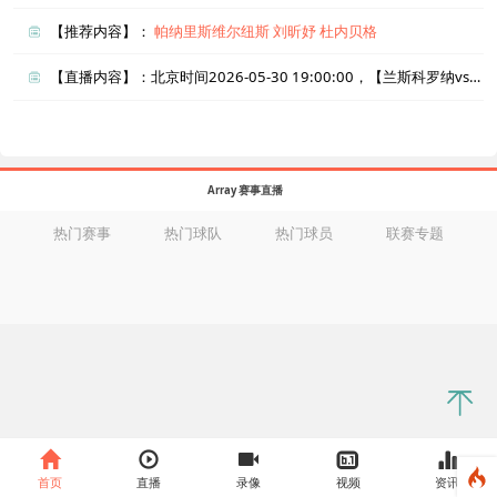
【推荐内容】：
帕纳里斯维尔纽斯
刘昕妤
杜内贝格
【直播内容】：北京时间2026-05-30 19:00:00，【兰斯科罗纳vs布莱格】直播准时在线播放，喜欢看比赛的朋友可以提前收藏本页面以免错过直播。盈点直播网_足球直播还为您在本页面索引了相关直播、兰斯科罗纳直播、布莱格直播的近期比赛列表以及两队历史交锋、两队赛程。
Array 赛事直播
热门赛事
热门球队
热门球员
联赛专题
首页
直播
录像
视频
资讯