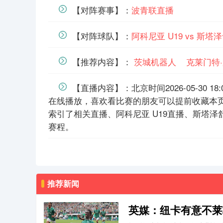
【对阵赛事】：
波青联直播
【对阵球队】：
阿科尼亚 U19 vs 斯
【推荐内容】：
茨城机器人
克莱门特
【直播内容】：北京时间2026-05-30 1
在线播放，喜欢看比赛的朋友可以提前收藏本
索引了相关直播、阿科尼亚 U19直播、斯塔
赛程。
推荐新闻
英媒：纽卡有意不莱