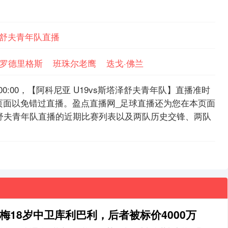
塔泽舒夫青年队直播
·罗德里格斯
班珠尔老鹰
迭戈·佛兰
8:00:00，【阿科尼亚 U19vs斯塔泽舒夫青年队】直播准时
页面以免错过直播。盈点直播网_足球直播还为您在本页面
泽舒夫青年队直播的近期比赛列表以及两队历史交锋、两队
梅18岁中卫库利巴利，后者被标价4000万