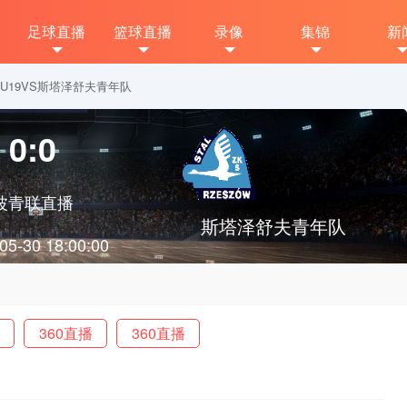
足球直播
篮球直播
录像
集锦
新
科尼亚 U19VS斯塔泽舒夫青年队
0:0
波青联直播
斯塔泽舒夫青年队
05-30 18:00:00
360直播
360直播