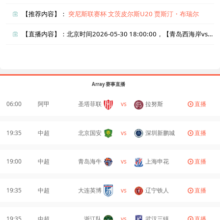
【推荐内容】：
突尼斯联赛杯
文茨皮尔斯U20
贾斯汀・布瑞尔
【直播内容】：北京时间2026-05-30 18:00:00，【青岛西海岸vs上海申花】直播准时在线播放，喜欢看比赛的朋友可以提前收藏本页面以免错过直播。盈点直播网_足球直播还为您在本页面索引了相关直播、青岛西海岸直播、上海申花直播的近期比赛列表以及两队历史交锋、两队赛程。
Array 赛事直播
06:00
阿甲
圣塔菲联
vs
拉努斯
直播
19:35
中超
北京国安
vs
深圳新鹏城
直播
19:00
中超
青岛海牛
vs
上海申花
直播
19:35
中超
大连英博
vs
辽宁铁人
直播
19:35
中超
浙江队
vs
武汉三镇
直播