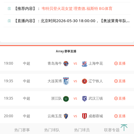
【推荐内容】：
韦特贝登火花女篮
理查德.福斯特
BG体育
【直播内容】：北京时间2026-05-30 18:00:00，【奥波莱青年队vs华沙莱吉亚U19】直播准时在线播放，喜欢看比赛的朋友可以提前收藏本页面以免错过直播。盈点直播网_足球直播还为您在本页面索引了相关直播、奥波莱青年队直播、华沙莱吉亚U19直播的近期比赛列表以及两队历史交锋、两队赛程。
Array 赛事直播
19:00
中超
青岛海牛
vs
上海申花
直播
19:35
中超
大连英博
vs
辽宁铁人
直播
19:35
中超
浙江队
vs
武汉三镇
直播
20:00
中超
云南玉昆
vs
成都蓉城
直播
热门赛事
热门球队
热门球员
联赛专题