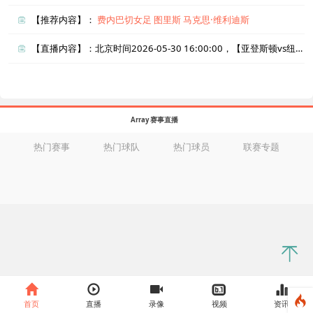
【推荐内容】：
费内巴切女足
图里斯
马克思·维利迪斯
【直播内容】：北京时间2026-05-30 16:00:00，【亚登斯顿vs纽卡斯尔奥林匹克】直播准时在线播放，喜欢看比赛的朋友可以提前收藏本页面以免错过直播。盈点直播网_足球直播还为您在本页面索引了相关直播、亚登斯顿直播、纽卡斯尔奥林匹克直播的近期比赛列表以及两队历史交锋、两队赛程。
Array 赛事直播
热门赛事
热门球队
热门球员
联赛专题
首页
直播
录像
视频
资讯