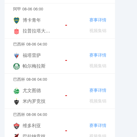
阿甲 08-06 06:00
博卡青年
赛事详情
-
拉普拉塔大学生
视频集锦
巴西杯 08-06 04:00
福塔雷萨
赛事详情
-
帕尔梅拉斯
视频集锦
巴西杯 08-06 04:00
尤文图德
赛事详情
-
米内罗竞技
视频集锦
巴西杯 08-06 04:00
维多利亚
赛事详情
-
巴拉纳竞技
视频集锦