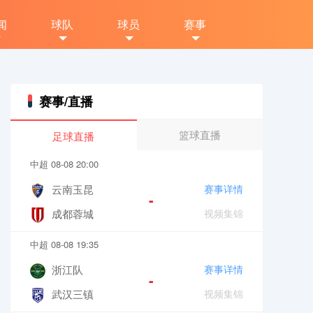
闻
球队
球员
赛事
赛事/直播
篮球直播
足球直播
中超 08-08 20:00
云南玉昆
赛事详情
-
成都蓉城
视频集锦
中超 08-08 19:35
浙江队
赛事详情
-
武汉三镇
视频集锦