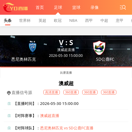
首页
足球
篮球
录像
头条
世界杯
英超
欧冠
NBA
西甲
中超
意甲
V : S
澳威超直播
2026-05-30 15:00:00
悉尼奥林匹克
SD公鹿FC
比赛直播
澳威超
直播信号源
高清直播
360直播
360直播
360直播
【直播时间】：2026-05-30 15:00:00
【对阵赛事】：
澳威超直播
【对阵球队】：
悉尼奥林匹克 vs SD公鹿FC直播