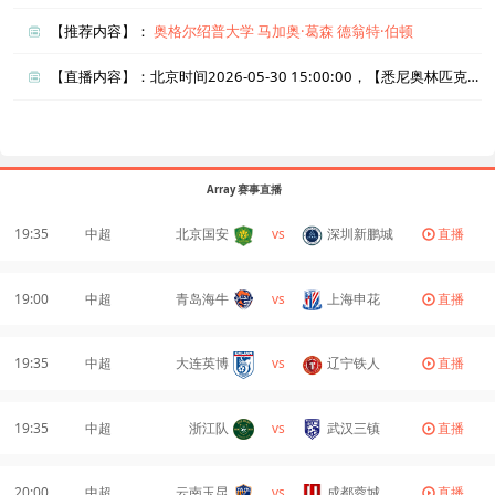
【推荐内容】：
奥格尔绍普大学
马加奥·葛森
德翁特·伯顿
【直播内容】：北京时间2026-05-30 15:00:00，【悉尼奥林匹克vsSD公鹿FC】直播准时在线播放，喜欢看比赛的朋友可以提前收藏本页面以免错过直播。盈点直播网_足球直播还为您在本页面索引了相关直播、悉尼奥林匹克直播、SD公鹿FC直播的近期比赛列表以及两队历史交锋、两队赛程。
Array 赛事直播
19:35
中超
北京国安
vs
深圳新鹏城
直播
19:00
中超
青岛海牛
vs
上海申花
直播
19:35
中超
大连英博
vs
辽宁铁人
直播
19:35
中超
浙江队
vs
武汉三镇
直播
20:00
中超
云南玉昆
vs
成都蓉城
直播