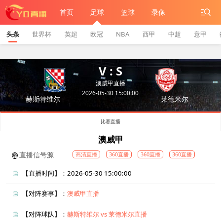
首页
足球
篮球
录像
头条
世界杯
英超
欧冠
NBA
西甲
中超
意甲
V : S
澳威甲直播
2026-05-30 15:00:00
赫斯特维尔
莱德米尔
比赛直播
澳威甲
直播信号源
高清直播
360直播
360直播
360直播
【直播时间】：2026-05-30 15:00:00
【对阵赛事】：
澳威甲直播
【对阵球队】：
赫斯特维尔 vs 莱德米尔直播