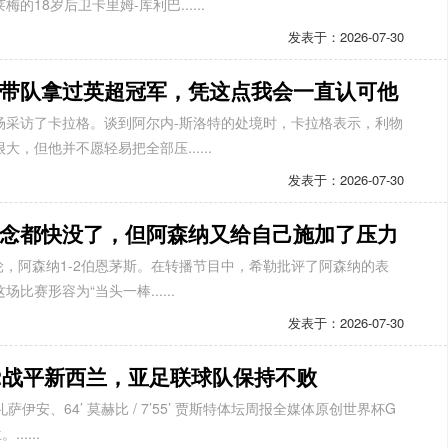
18岁后卫卡里姆-库利巴......
发表于：2026-07-30
带队拿过英超冠军，凭这点我会一直认可他
场采访了卡拉格。谈到阿尔内-斯洛特的处境时，卡拉格表示，利物
，但他并不愿轻易把全部压......
发表于：2026-07-30
念都快没了，但阿森纳又给自己施加了压力
2轮，阿森纳1-2伯恩茅斯。在转播节目中，希勒批评了阿森纳的表
赛形容为“当头一棒......
发表于：2026-07-30
2战平新西兰，亚足联球队保持不败
礼萨伊安、64’ 莫赫比 / 7’55’ 贾斯特体坛周报全媒体原创世界杯G
....