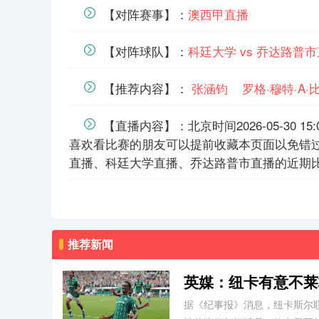
【对阵赛事】：
澳西甲直播
【对阵球队】：
科廷大学 vs 乔达路普
【推荐内容】：
张涵钧
罗格·穆特·A
【直播内容】：北京时间2026-05-30 
喜欢看比赛的朋友可以提前收藏本页面以免错
直播、科廷大学直播、乔达路普市直播的近期
推荐新闻
英媒：纽卡有意不莱
欧
据《纪事报》消息，纽卡斯尔