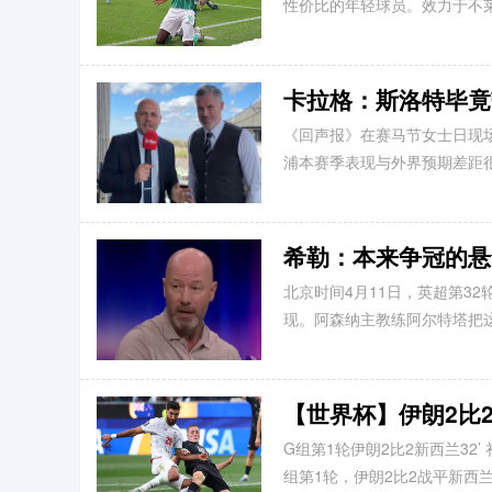
性价比的年轻球员。效力于不莱梅的
卡拉格：斯洛特毕竟
《回声报》在赛马节女士日现
浦本赛季表现与外界预期差距很大
希勒：本来争冠的悬
北京时间4月11日，英超第3
现。阿森纳主教练阿尔特塔把这场比
【世界杯】伊朗2比
G组第1轮伊朗2比2新西兰32’ 
组第1轮，伊朗2比2战平新西兰。..