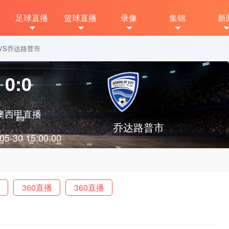
足球直播
篮球直播
录像
集锦
新
廷大学VS乔达路普市
0:0
澳西甲直播
乔达路普市
05-30 15:00:00
360直播
360直播