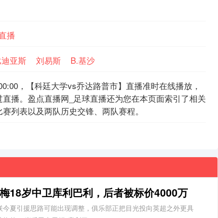
市直播
·比迪亚斯
刘易斯
B.基沙
15:00:00，【科廷大学vs乔达路普市】直播准时在线播放，
过直播。盈点直播网_足球直播还为您在本页面索引了相关
比赛列表以及两队历史交锋、两队赛程。
梅18岁中卫库利巴利，后者被标价4000万
联今夏引援思路可能出现调整，俱乐部正把目光投向英超之外更具