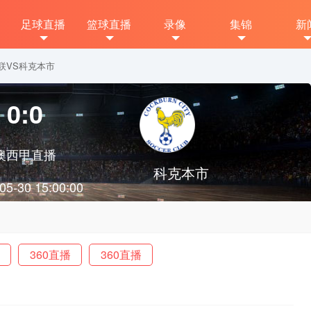
足球直播
篮球直播
录像
集锦
新
勒乌德联VS科克本市
0:0
澳西甲直播
科克本市
05-30 15:00:00
360直播
360直播