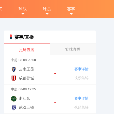
闻
球队
球员
赛事
赛事/直播
篮球直播
足球直播
中超 08-08 20:00
云南玉昆
赛事详情
-
成都蓉城
视频集锦
中超 08-08 19:35
浙江队
赛事详情
-
武汉三镇
视频集锦