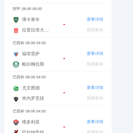
阿甲 08-06 06:00
博卡青年
赛事详情
-
拉普拉塔大学生
视频集锦
巴西杯 08-06 04:00
福塔雷萨
赛事详情
-
帕尔梅拉斯
视频集锦
巴西杯 08-06 04:00
尤文图德
赛事详情
-
米内罗竞技
视频集锦
巴西杯 08-06 04:00
维多利亚
赛事详情
-
巴拉纳竞技
视频集锦