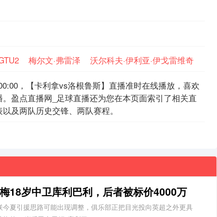
GTU2
梅尔文·弗雷泽
沃尔科夫·伊利亚·伊戈雷维奇
14:00:00，【卡利拿vs洛根鲁斯】直播准时在线播放，喜欢
播。盈点直播网_足球直播还为您在本页面索引了相关直
表以及两队历史交锋、两队赛程。
梅18岁中卫库利巴利，后者被标价4000万
联今夏引援思路可能出现调整，俱乐部正把目光投向英超之外更具