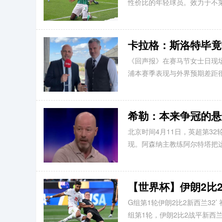
性价比的年轻球员。效力于不莱梅的
卡拉格：斯洛特毕竟
《回声报》在赛马节女士日现
浦本赛季表现与外界预期差距很大
希勒：本来争冠的悬
北京时间4月11日，英超第3
现。阿森纳主教练阿尔特塔把这场比
【世界杯】伊朗2比
G组第1轮伊朗2比2新西兰32’ 
组第1轮，伊朗2比2战平新西兰。..