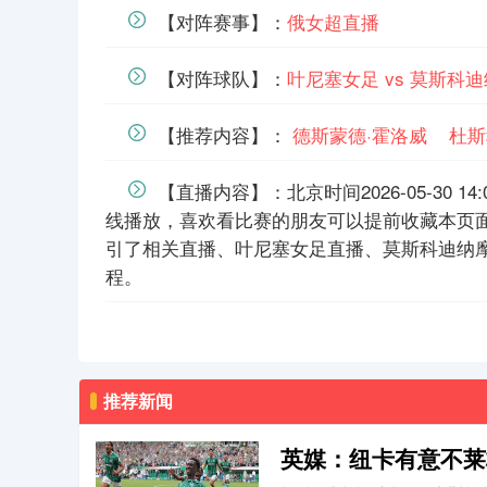
【对阵赛事】：
俄女超直播
【对阵球队】：
叶尼塞女足 vs 莫斯科
【推荐内容】：
德斯蒙德·霍洛威
杜斯
【直播内容】：北京时间2026-05-30 
线播放，喜欢看比赛的朋友可以提前收藏本页
引了相关直播、叶尼塞女足直播、莫斯科迪纳
程。
推荐新闻
英媒：纽卡有意不莱