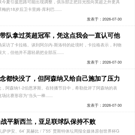
联今夏引援思路可能出现调整，俱乐部正把目光投向英超之外更具
18岁后卫卡里姆-库利巴......
发表于：2026-07-30
带队拿过英超冠军，凭这点我会一直认可他
场采访了卡拉格。谈到阿尔内-斯洛特的处境时，卡拉格表示，利物
，但他并不愿轻易把全部压......
发表于：2026-07-30
念都快没了，但阿森纳又给自己施加了压力
2轮，阿森纳1-2伯恩茅斯。在转播节目中，希勒批评了阿森纳的表
赛形容为“当头一棒......
发表于：2026-07-30
2战平新西兰，亚足联球队保持不败
礼萨伊安、64’ 莫赫比 / 7’55’ 贾斯特体坛周报全媒体原创世界杯G