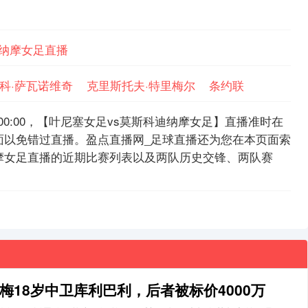
迪纳摩女足直播
科·萨瓦诺维奇
克里斯托夫·特里梅尔
条约联
14:00:00，【叶尼塞女足vs莫斯科迪纳摩女足】直播准时在
面以免错过直播。盈点直播网_足球直播还为您在本页面索
摩女足直播的近期比赛列表以及两队历史交锋、两队赛
梅18岁中卫库利巴利，后者被标价4000万