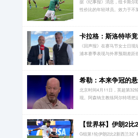
欧
据《纪事报》消息，纽卡斯尔
性价比的年轻球员。效力于不莱梅的
卡拉格：斯洛特毕竟
《回声报》在赛马节女士日现
浦本赛季表现与外界预期差距很大
希勒：本来争冠的悬
北京时间4月11日，英超第3
现。阿森纳主教练阿尔特塔把这场比
【世界杯】伊朗2比
G组第1轮伊朗2比2新西兰32’ 